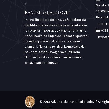
Savska 33
11000 B
Kancelarija Jolović
Republik
Pored činjenica i dokaza, važan faktor da
+381 11
zaštitite i ostvarite svoje pravne interese
je i pravilan izbor advokata, koji zna, ume,
+381 
hoće i može da činjenice i dokaze upotrebi
lawoffi
na najbolji način u skladu sa zakonom i
znanjem. Na vama je izbor kome ćete da
poverite zaštitu svog prava. Prilikom
donošenja takve odluke cenite znanje,
obrazovanje i iskustvo.
© 2015 Advokatska kancelarija Jolović All ri
creative