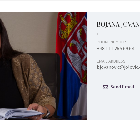
BOJANA JOVAN
PHONE NUMBER
+381 11 265 69 64
EMAIL ADDRESS
bjovanovic@jolovic
Send Email