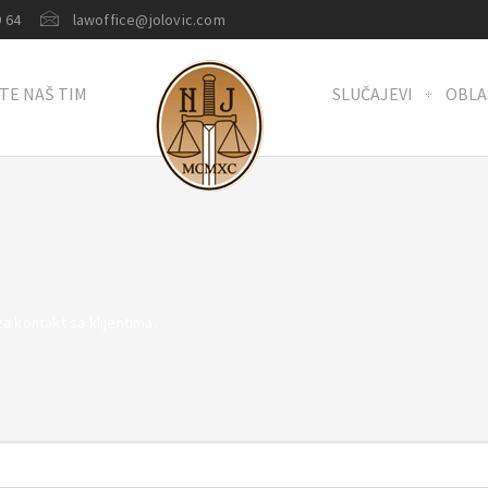
 64
lawoffice@jolovic.com
TE NAŠ TIM
SLUČAJEVI
OBLA
za kontakt sa klijentima.