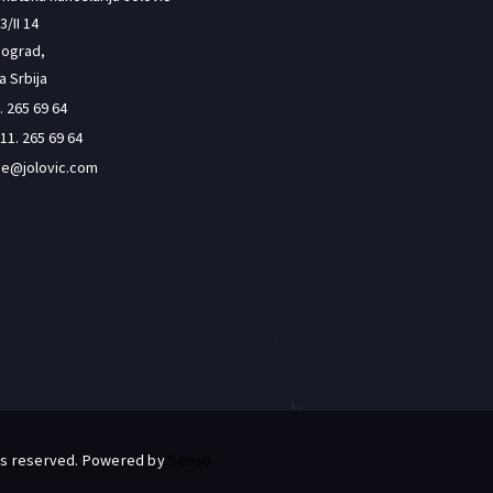
/II 14
eograd,
a Srbija
. 265 69 64
11. 265 69 64
ce@jolovic.com
ghts reserved. Powered by
Senso