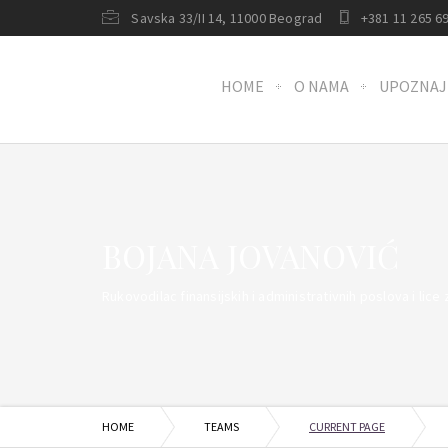
Savska 33/II 14, 11000 Beograd
+381 11 265 69
HOME
O NAMA
UPOZNAJ
BOJANA JOVANOVIĆ
Rukovodilac finansijskih i administrativnih poslova i lice 
HOME
TEAMS
CURRENT PAGE