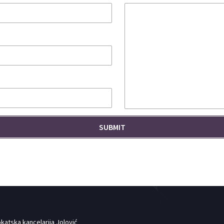
katska kancelarija Jolović